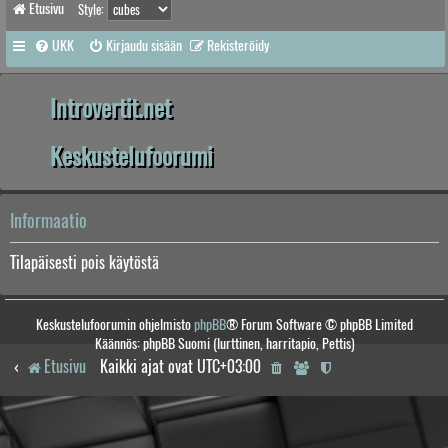
Etusivu
Style:
UKK
Kirjaudu sisään
Rekisteröidy
Introvertit.net
Keskustelufoorumi
Informaatio
Tilapäisesti pois käytöstä
Keskustelufoorumin ohjelmisto
phpBB
® Forum Software © phpBB Limited
Käännös: phpBB Suomi (lurttinen, harritapio, Pettis)
Etusivu
Kaikki ajat ovat
UTC+03:00