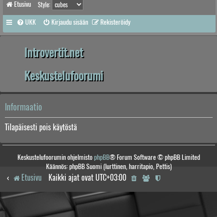
Etusivu
Style:
UKK
Kirjaudu sisään
Rekisteröidy
Introvertit.net
Keskustelufoorumi
Informaatio
Tilapäisesti pois käytöstä
Keskustelufoorumin ohjelmisto
phpBB
® Forum Software © phpBB Limited
Käännös: phpBB Suomi (lurttinen, harritapio, Pettis)
Etusivu
Kaikki ajat ovat
UTC+03:00