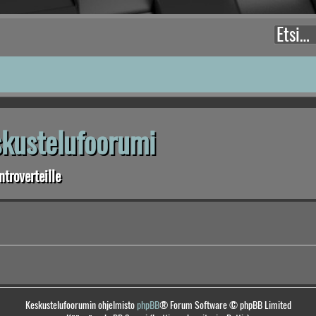
eskustelufoorumi
troverteille
Keskustelufoorumin ohjelmisto
phpBB
® Forum Software © phpBB Limited