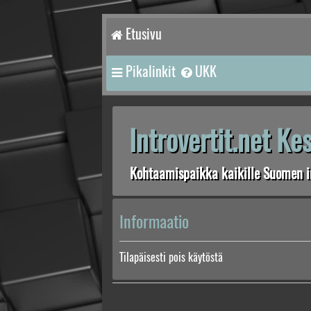
Etusivu
Pikalinkit
UKK
Introvertit.net K
Kohtaamispaikka kaikille Suomen in
Informaatio
Tilapäisesti pois käytöstä