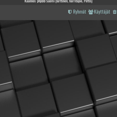
Käännös: phpBB Suomi (lurttinen, harritapio, Pettis)
Ryhmät
Käyttäjät