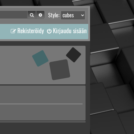
Etsi
Tarkennettu haku
Style:
Rekisteröidy
Kirjaudu sisään