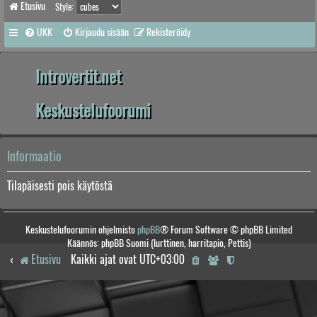
Etusivu
Style:
UKK
Kirjaudu sisään
Rekisteröidy
Introvertit.net
Keskustelufoorumi
Informaatio
Tilapäisesti pois käytöstä
Keskustelufoorumin ohjelmisto
phpBB
® Forum Software © phpBB Limited
Käännös: phpBB Suomi (lurttinen, harritapio, Pettis)
Etusivu
Kaikki ajat ovat
UTC+03:00