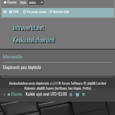
Etusivu
Style:
UKK
Kirjaudu sisään
Rekisteröidy
Introvertit.net
Keskustelufoorumi
Informaatio
Tilapäisesti pois käytöstä
Keskustelufoorumin ohjelmisto
phpBB
® Forum Software © phpBB Limited
Käännös: phpBB Suomi (lurttinen, harritapio, Pettis)
Etusivu
Kaikki ajat ovat
UTC+03:00