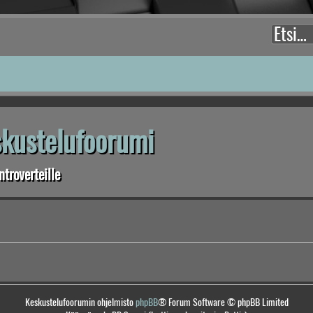
eskustelufoorumi
troverteille
Keskustelufoorumin ohjelmisto
phpBB
® Forum Software © phpBB Limited