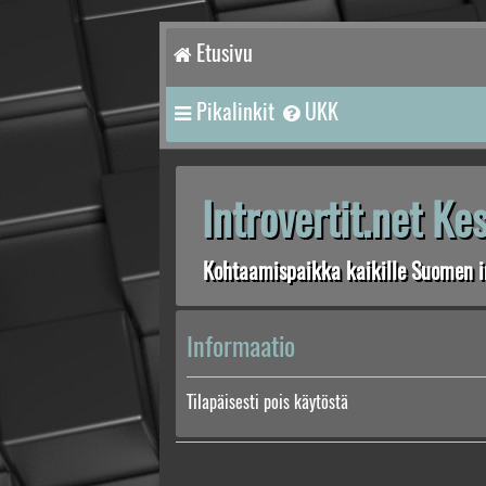
Etusivu
Pikalinkit
UKK
Introvertit.net K
Kohtaamispaikka kaikille Suomen in
Informaatio
Tilapäisesti pois käytöstä