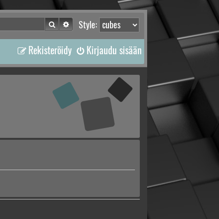
Etsi
Tarkennettu haku
Style:
Rekisteröidy
Kirjaudu sisään