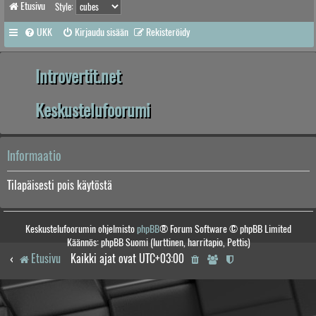
Etusivu
Style:
UKK
Kirjaudu sisään
Rekisteröidy
Introvertit.net
Keskustelufoorumi
Informaatio
Tilapäisesti pois käytöstä
Keskustelufoorumin ohjelmisto
phpBB
® Forum Software © phpBB Limited
Käännös: phpBB Suomi (lurttinen, harritapio, Pettis)
Etusivu
Kaikki ajat ovat
UTC+03:00